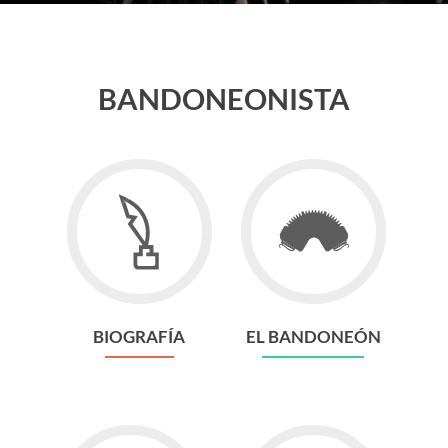
BANDONEONISTA
Go
Go
to
to
Biografía
El
Bandoneón
BIOGRAFÍA
EL BANDONEÓN
Go
Go